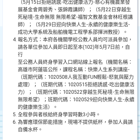
（5月15日拒絕誘感-吃出健康活力-慈心有機農業發
展基金會周碧秀、張錦霞講師）；（5月22日穿越生
死秘境-生命無限 無限希望-福智文教基金會林旺根講
師）；（5月29日迎向快樂人生-永續的健康樂生活-
成功大學系統及船舶機電工程學系邵揮洲教授）。
報名方式：本府各機關學校公教人員均可派員參加，
請各單位參加人員即日起至本(102)年5月7日前，自
行
至公務人員終身學習入口網站線上報名（機關名稱：
高雄市阿蓮區公所，課程名稱：快樂人生系列講座-
（班期代碼：1020508人我互動FUN輕鬆-怒氣與壓力
處理）；（班期代碼：1020515拒絕誘感-吃出健康活
力）；（班期代碼：1020522穿越生死秘境-生命無限
無限希望）；班期代碼：1020529迎向快樂人生-永續
的健康樂生活）。
全程參與者核給終身學習時數3小時。
為響應環保節能措施，現場不提供紙杯，參加人員請
自備水杯。