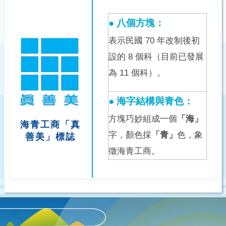
● 八個方塊：
表示民國 70 年改制後初
設的 8 個科（目前已發展
為 11 個科）。
● 海字結構與青色：
方塊巧妙組成一個
「海」
海青工商「真
字，顏色採
「青」
色，象
善美」標誌
徵海青工商。