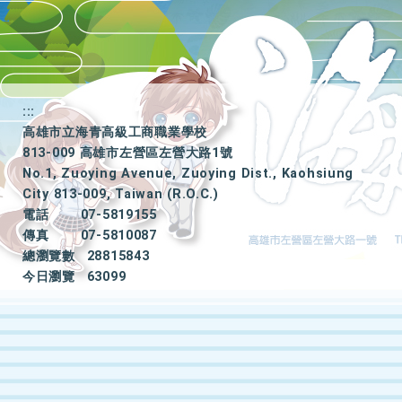
:::
高雄市立海青高級工商職業學校
813-009 高雄市左營區左營大路1號
No.1, Zuoying Avenue, Zuoying Dist., Kaohsiung
City 813-009, Taiwan (R.O.C.)
電話
07-5819155
傳真
07-5810087
總瀏覽數
28815843
今日瀏覽
63099