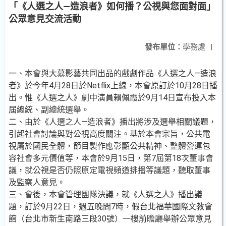
「《人選之人—造浪者》如何播？公視與您面對面」
公眾意見交流活動
發布單位：
學務處
|
一、本會與大慕影藝共同出品的戲劇作品《人選之人—造浪
者》於今年4月28日於Netflix上線，本會原訂於10月28日播
出。惟《人選之人》劇中演員賴佩霞於9月14日宣布投入本
屆總統、副總統選舉。
二、由於《人選之人—造浪者》播出將涉及選舉相關議題，
引起社會討論與對公視高度關注。基於本會宗旨，公共電
視屬於國民全體，節目製作應彰顯公共精神、整體營運包
容社會多元價值等，本會於9月15日，第7屆第18次董事會
議，就公視是否仍照原定電視頻道排播等議題，聽取董事
及監察人意見。
三、會後，本會管理團隊決議，就《人選之人》播出議
題，訂於9月22日，週五晚間7時，假台北福華國際文教會
館（台北市新生南路三段30號）一樓前瞻廳舉辦公眾意見