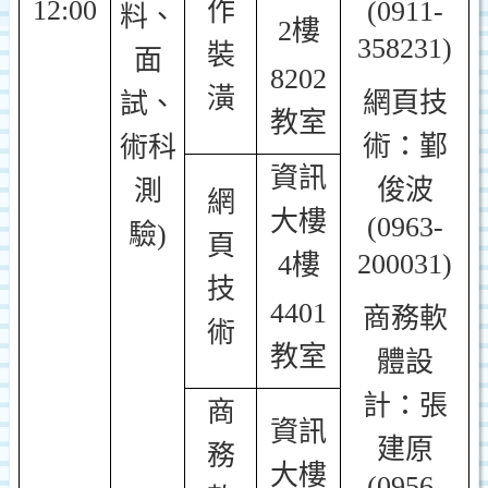
12:00
作
(0911-
料、
2樓
358231)
裝
面
8202
潢
網頁技
試、
教室
術：鄞
術科
資訊
俊波
測
網
大樓
(0963-
驗)
頁
200031)
4樓
技
4401
商務軟
術
教室
體設
計：張
商
資訊
建原
務
大樓
(0956-