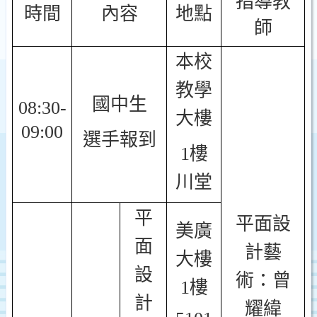
指導教
時間
內容
地點
師
本校
教學
國中生
08:30-
大樓
09:00
選手報到
1
樓
川堂
平
平面設
美廣
面
計藝
大樓
設
術：曾
1樓
計
耀緯