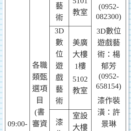
5101
藝
(0952-
教室
082300)
術
3D
3D
數位
數
美廣
遊戲藝
位
大樓
術：楊
各職
遊
1樓
郁芳
(0952-
類甄
戲
5102
658154)
選項
藝
教室
目
漆作裝
術
(書
潢：許
室設
漆
09:00-
審資
景琳
大樓