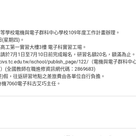
等學校電機與電子群科中心學校109年度工作計畫辦理。
日(星期四)。
高工第一實習大樓3樓 電子科實習工埸。
於7月1日至7月10日前完成報名，研習名額20名，額滿為止。
civs.tc.edu.tw/ischool/publish_page/122/（電機
(全國教師在職進修資訊網代碼：2869683)
差)假，往返研習地點之差旅費由各單位自行負擔。
8 分機7060電子科古艾巧主任。