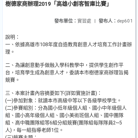
樹德家商辦理2019「高雄小創客智庫比賽」
發布單位：
實習處
|
發布人：
dep601
說明：
一、依據高雄市108年度自造教育創意人才培育工作計畫辦
理。
二、為讓創意動手做融入學科教學中，提供學生創作平
台，培育學生成為創意人才，委請本市樹德家商辦理旨揭
競賽。
三、本案計畫內容摘要如下(詳如實施計畫)：
(一)參加對象：就讀本市高級中等以下各級學校學生。
(二)參賽組別：分為國小低年級個人組、國小中年級個人
組、國小高年級個人組、國小美術班個人組、國中團隊
組、高中職團隊組等6組分組競賽(團隊組每隊隊員2~5
人)，每一組指導老師1位。
(三)競賽主題：