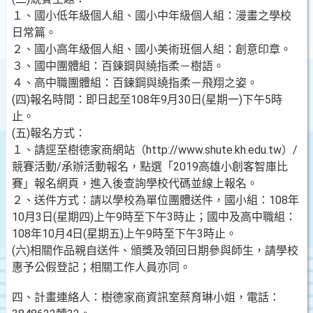
１、國小低年級個人組、國小中年級個人組：漫畫之學校
日常篇。
２、國小高年級個人組、國小美術班個人組：創意印章。
３、國中團體組：百鍊鋼與繞指柔－樹語。
４、高中職團體組：百鍊鋼與繞指柔－飛翔之姿。
(四)報名時間：即日起至108年9月30日(星期一)下午5時
止。
(五)報名方式：
１、請逕至樹德家商網站（http://www.shute.kh.edu.tw）/
競賽活動/承辦活動報名，點選「2019高雄小創客智庫比
賽」報名網頁，進入後查詢學校代碼並線上報名。
２、送件方式：請以學校為單位團體送件，國小組：108年
10月3日(星期四)上午9時至下午3時止；國中及高中職組：
108年10月4日(星期五)上午9時至下午3時止。
(六)相關作品親自送件、頒獎及領回日期參與師生，請學校
惠予公假登記；相關工作人員亦同。
四、計畫連絡人：樹德家商資訊室蔡育琳小姐，電話：