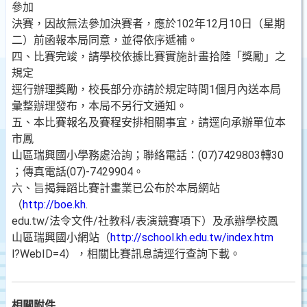
參加
決賽，因故無法參加決賽者，應於102年12月10日（星期
二）前函報本局同意，並得依序遞補。
四、比賽完竣，請學校依據比賽實施計畫拾陸「獎勵」之
規定
逕行辦理獎勵，校長部分亦請於規定時間1個月內送本局
彙整辦理發布，本局不另行文通知。
五、本比賽報名及賽程安排相關事宜，請逕向承辦單位本
市鳳
山區瑞興國小學務處洽詢；聯絡電話：(07)7429803轉30
；傳真電話(07)-7429904。
六、旨揭舞蹈比賽計畫業已公布於本局網站
（
http://boe.kh
.
edu.tw/法令文件/社教科/表演競賽項下）及承辦學校鳳
山區瑞興國小網站（
http://school.kh.edu.tw/index.htm
l?WebID=4），相關比賽訊息請逕行查詢下載。
相關附件