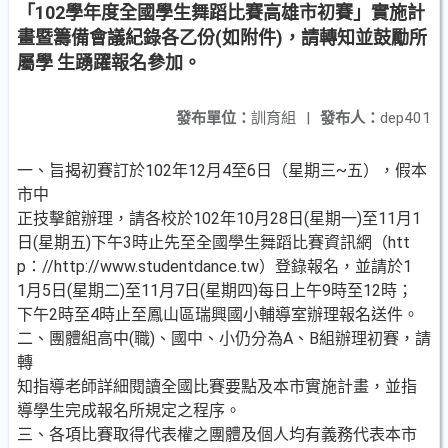
「102學年度全國學生舞蹈比賽高雄市初賽」實施計
畫暨籌備會議紀錄各乙份(如附件)，請轉知並鼓勵所
屬學 生踴躍報名參加。
發布單位：
訓育組
|
發布人：
dep401
一、旨揭初賽訂於102年12月4至6日（星期三~五），假本
市中
正技擊館辦理，請各校於102年10月28日(星期一)至11月1
日(星期五)下午3時止先至全國學生舞蹈比賽資訊網（htt
p：//http://www.studentdance.tw）登錄報名，並請於1
1月5日(星期二)至11月7日(星期四)每日上午9時至12時；
下午2時至4時止至鳳山區瑞興國小輔導室辦理報名送件。
二、團體組高中(職)、國中、小仍分為A、B組辦理初賽，請
轉
知指導老師詳細閱讀全國比賽要點及本市實施計畫，並指
導學生完成報名所規定之程序。
三、各項比賽取得代表權之團體及個人均有義務代表本市