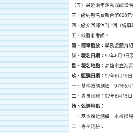
（五）
最近兩年
運動成績證
三、繳納報名費新台幣
600
元
四、繳交回郵信封
1
個（請填
五、核發准考證。
陸、簡章發放：
學務處體育
柒、報名日期：
97
年
6
月
9
日
捌
、報名地點：
高雄市立海
玖
、甄選日期：
97
年
6
月
15
日
一、基本體能測驗：
97
年
6
月
二、專長測驗：
97
年
6
月
15
日
拾、甄選地點：
一、基本體能測驗：本校操
二、專長測驗：