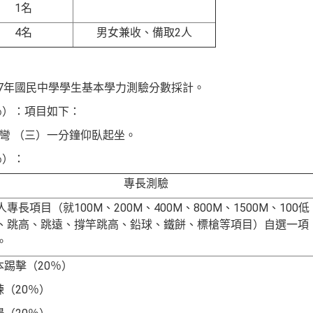
1
名
4
名
男女兼收、備取
2
人
：
7
年國民中學學生基本學力測驗分數採計。
％）
：
項目如下：
前彎 （三）一分鐘仰臥起坐
。
％
）
：
專
長
測
驗
人專長項目（就
100M
、
200M
、
400M
、
800M
、
1500M
、
100
低
、跳高、跳遠、撐竿跳高、鉛球、鐵餅、標槍等項目）自選一項
。
本踢擊
（
20
％）
練
（
20
％）