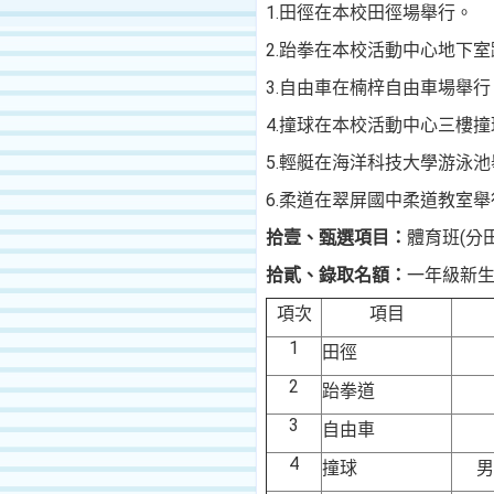
1.
田徑在本校田徑場舉行。
2.
跆拳在本校活動中心地下室
3.
自由車在楠梓自由車場舉行
4.
撞球在本校活動中心三樓撞
5.
輕艇在海洋科技大學游泳池
6.
柔道在翠屏國中柔道教室舉
拾壹、甄選項目：
體育班
(
分
拾貳、錄取名額：
一年級新生
項次
項
目
1
田徑
2
跆拳道
3
自由車
4
撞球
男