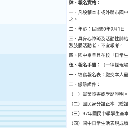
肆、報名資格：
一、凡設籍本市或外縣市國
之。
二、
年齡：
民國
80
年
9
月
1
日
三、
具身心障礙及活動性肺
烈肢體活動者，不宜報考。
四、國中畢業且在校「日常生
伍、報名手續：
（一律採現
一、填寫報名表：繳交本人
二、繳驗證件：
（一）畢業證書或學歷證明
（二）國民身分證正本（驗
（三）
97
年國民中學學生基
（四）國中日常生活表現成