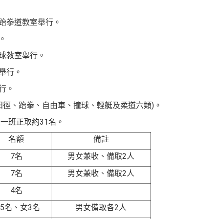
跆拳道教室舉行。
。
球教室舉行。
舉行。
行。
田徑、跆拳、自由車、撞球、輕艇及柔道六類
)
。
一班正取約31名。
名
額
備
註
7
名
男女兼收、備取
2
人
7
名
男女兼收、備取
2
人
4
名
5
名、女
3
名
男女備取各
2
人