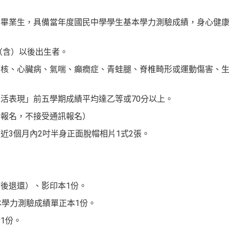
中畢業生
，
具備當年度
國民中學學生基本學力測驗成績，
身心健
（含）以後出生者。
結核、心臟病、氣喘、癲癇症、青蛙腿、脊椎畸形或運動傷害、
活表現」前五學期成績平均達乙等或70分以上。
場報名，不接受通訊報名）
最近
3
個月內
2
吋半身正面脫帽相片
1
式
2
張。
。
證後退還）、影印本
1
份。
本學力測驗成績單正本
1
份。
績
1
份。