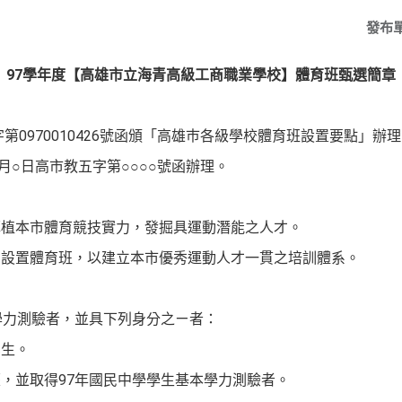
發布
97
學年度【高雄市立海青高級工商職業學校】體育班甄選簡章
字第
0970010426
號
函頒「高雄巿各級學校體育班設置要點」辦理
月○日高市教五字第○○○○號函辦理。
厚植本市體育競技實力，發掘具運動潛能之人才。
，設置體育班，以建立本市優秀運動人才一貫之培訓體系。
學力測驗者，並具下列身分之ㄧ者
：
業生。
，並取得97年
國民中學學生基本學力測驗者。