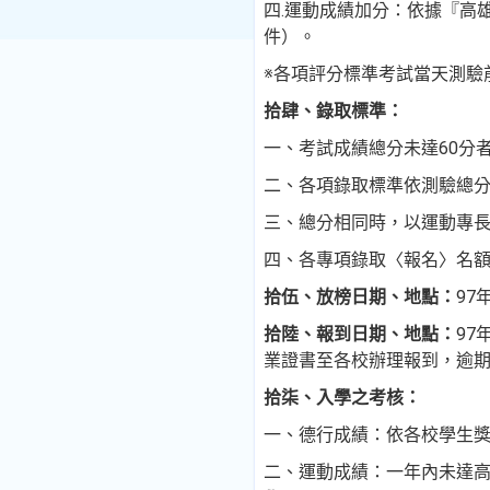
四.運動成績加分：
依據『高
件）。
※各項評分標準考試當天測驗
拾肆、錄取標準：
一、考試成績總分未達
60
分
二、
各項錄取標準依測驗總
三、
總分相同時，以運動專
四、
各專項錄取〈報名〉名
拾伍、放榜日期、地點
：
97
拾陸
、
報到日期、地點：
97
業證書至各校辦理報到，逾
拾柒、入學之考核：
一、德行成績：依各校學生
二、運動成績：一年內未達