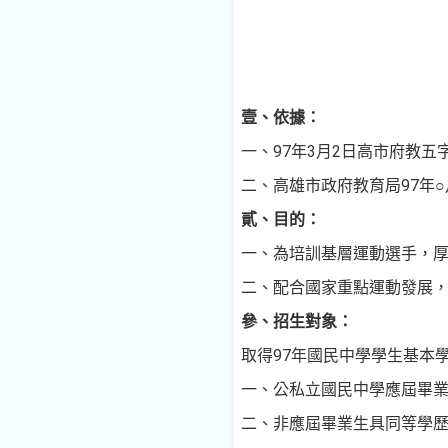
壹、依據：
一、
97
年
3
月
2
日
高市府教五
二、高雄市政府教育局97年○
貳、
目的：
一、為培訓基層運動選手，
二、配合國家重點運動發展
參、招生對象：
取得97年
國民中學學生基本
一、公私立國民中學應屆畢
二、非應屆畢業生具同等學歷