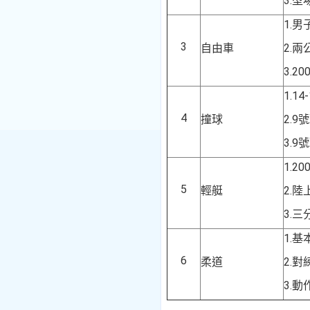
3.
型
1.
男
3
自由車
2.
兩
3.
20
1.
14-
4
撞球
2.
9
號
3.
9
號
1.20
5
輕艇
2.
陸
3.
三
1.
基
6
柔道
2.
對
3.動