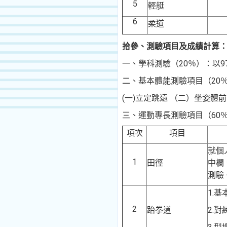
5
輕艇
6
柔道
拾參、測驗項目及成績計算
一、學科測驗（
20
％）：以
9
二、基本體能測驗項目
（
20
(一)立定跳遠 （二）坐姿體
三、運動專長測驗
項目（
6
0
項次
項目
就個
1
田徑
中欄
測驗
1.
基
2
跆拳道
2.
對