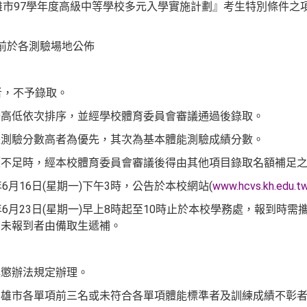
雄市97學年度高級中等學校多元入學實施計劃』考生特別
條件之
前於各測驗場地公佈
者，不予錄取。
分高低依次排序，並經學校體育委員會審議通過後錄取。
長測驗分數高者為優先，其次為基本體能測驗成績分數。
額不足時，經本校體育委員會審議後得由其他項目錄取名額補足
年
6
月
16
日
(
星期一
)
下午
3
時，公告於本校網站
(
www.hcvs.kh.edu.t
年
6月23日
(星期一)早上8時起至10時止於本校學務處
，報到時需
期未報到者由備取生遞補。
獎懲辦法規定辦理。
高雄市各單項前三名或未符合各單項體能標準者及訓練成績不彰