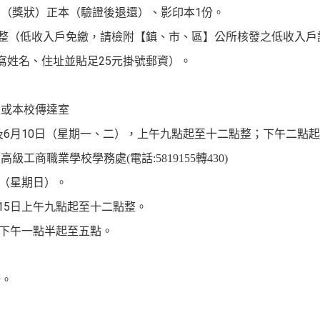
明（獎狀）正本
（驗證後退還）
、影印本
1
份。
整（低收入戶免繳，請檢附【鎮、市、區】公所核發之低收入戶
寫姓名、住址並貼足
25
元掛號郵資）。
組或本校傳達室
及
6
月
10
日
（星期一、二）
，
上午九點起至十二點整
；下午二
點起
青高級工商職業學校學務處
電話
轉
(
:5819155
430)
（星期日）。
15
日
上午九點起至十二點整。
下午一點半起至五點。
場。