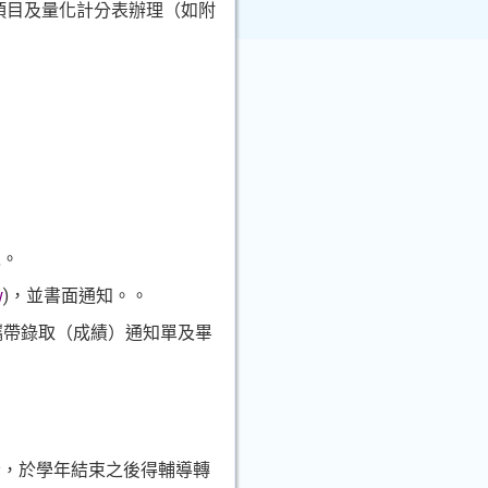
項目及量化計分表辦理（如附
之。
w
)
，
並書面通知。
。
攜帶錄取（成績）通知單及畢
者，於學年結束之後得輔導轉