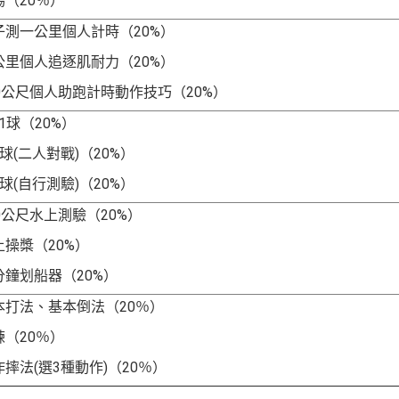
場
（
20
％）
子測一公里個人計時
（
20%
）
公里個人追逐
肌耐力（
20%
）
0
公尺個人助跑計時
動作技巧（
20%
）
1
球
（
20%
）
球
(
二人對戰
)
（
20%
）
球
(
自行測驗
)
（
20%
）
0
公尺水上測驗
（
20%
）
上操槳（
20%
）
分鐘划船器
（
20%
）
本打法、基本倒法
（
20
％）
練
（20％）
作摔法(選3種動作)（20％）