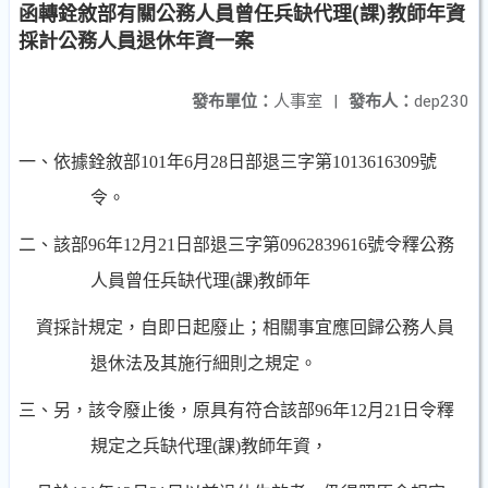
函轉銓敘部有關公務人員曾任兵缺代理(課)教師年資
採計公務人員退休年資一案
發布單位：
人事室
|
發布人：
dep230
一、依據銓敘部101年6月28日部退三字第1013616309號
令。
二、該部
96
年
12
月
21
日部退三字第
0962839616
號令釋公務
人員曾
任兵缺代理
(
課
)
教師
年
資採計規定，自即日起廢止；相關事
宜應回歸公務人員
退休法及其施行細則之規定。
三、
另，該令廢
止後，原具有符合該部
96
年
12
月
21
日令釋
規定之兵缺代
理
(
課
)
教師年資，