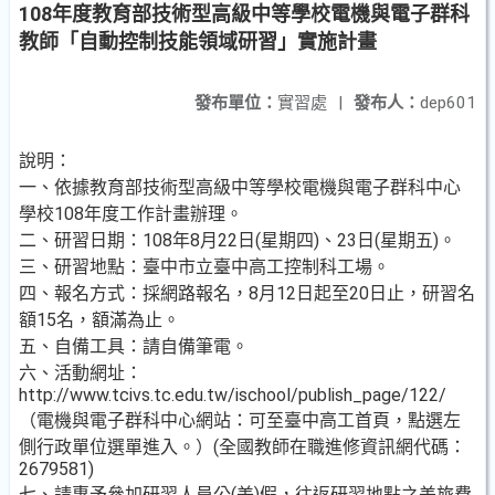
108年度教育部技術型高級中等學校電機與電子群科
教師「自動控制技能領域研習」實施計畫
發布單位：
實習處
|
發布人：
dep601
說明：
一、依據教育部技術型高級中等學校電機與電子群科中心
學校108年度工作計畫辦理。
二、研習日期：108年8月22日(星期四)、23日(星期五)。
三、研習地點：臺中市立臺中高工控制科工場。
四、報名方式：採網路報名，8月12日起至20日止，研習名
額15名，額滿為止。
五、自備工具：請自備筆電。
六、活動網址：
http://www.tcivs.tc.edu.tw/ischool/publish_page/122/
（電機與電子群科中心網站：可至臺中高工首頁，點選左
側行政單位選單進入。）(全國教師在職進修資訊網代碼：
2679581)
七、請惠予參加研習人員公(差)假，往返研習地點之差旅費