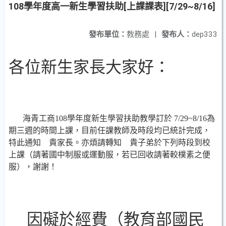
108學年度高一新生學習扶助[上課課表][7/29~8/16]
發布單位：
教務處
|
發布人：
dep333
各位新生家長大家好：
海青工商
108
學年度新生學習扶助教學訂於
7/29~8/16
為
期三
週的時間上課，目前任課教師及時段均已統計完成，
特此通知 貴家長。亦煩請轉知 貴子弟於下列時段到校
上課（請著國中制服或運動服，若已回收請著較樸素之便
服），謝謝！
因礙於經費（教育部國民