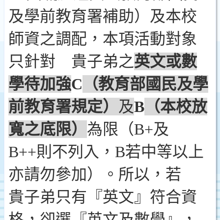
及學前教育署補助）及本校
師資之調配，本項活動對象
只針對 貴子弟之
英文或數
學待加強
C
（
教育部國民及學
前教育署
規定）
及
B
（本校放
寬之底限）
為限（
B+
及
B++
則不列入，
B
若中等以上
亦請勿參加）。所以，若
貴子弟只有『英文』符合資
格，卻選『英文及數學』，