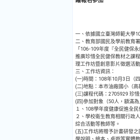
躍報名參加
一、依據國立臺灣師範大學108
二、教育部國民及學前教育
「106-109年度『全民健
推廣珍惜全民健保教材之課
理工作坊暨創意影片徵選活
三、工作坊資訊：
(一)時間：108年10月3日（
(二)地點：本市油廠國小（
(三)課程代碼：270592
(四)參加對象（50人，額滿
１、108學年度健康促進全
２、學校衛生教育相關行政
綜合活動等教師等。
(五)工作坊將贈予計畫研發
學說明、繪本、桌遊等實體教