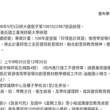
發布單
年9月5日師大健衛字第1081023987號函辦理。
署委託國立臺灣師範大學辦理
保永續經營』專案計畫：108年度發展『珍惜急診資源』情境學習
程，將此計畫研發之全民健保創意媒材，融合創意與教育精神，
動。
四）上午8時30分至12時30分
高雄市楠梓區左楠路4號）（校內進行施工不便停車，請盡量搭捷
9 珍惜急診資源情境學習導向創意教材教學模組工作坊-油廠國小場次
為止）：
民健保議題中心及種子學校派1至2名參加。
人員，如：學務主任、衛生組長，及學校護理師，或與健保教育
之國小《急急可危》及國中《當務之急》等小組或團康型教育桌
材）將免費提供10份給在場國中小學校，請貴校踴躍報名。