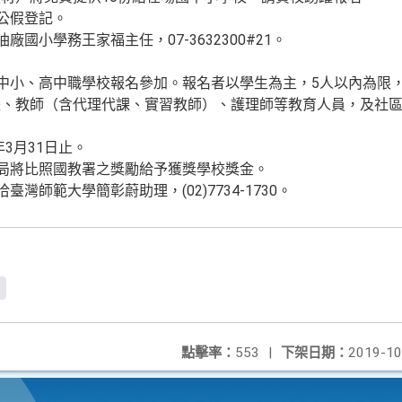
員公假登記。
廠國小學務王家福主任，07-3632300#21。
國中小、高中職學校報名參加。報名者以學生為主，5人以內為限
、教師（含代理代課、實習教師）、護理師等教育人員，及社區
年3月31日止。
本局將比照國教署之獎勵給予獲獎學校獎金。
臺灣師範大學簡彰蔚助理，(02)7734-1730。
t
點擊率：
553
|
下架日期：
2019-10