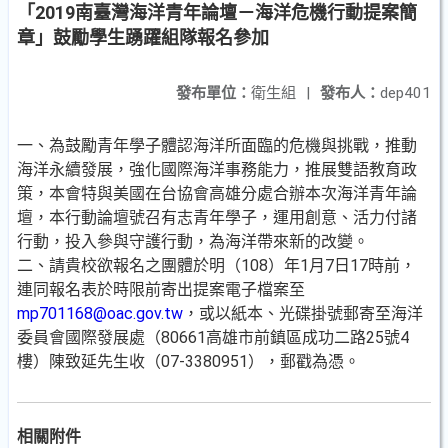
「2019南臺灣海洋青年論壇－海洋危機行動提案簡
章」鼓勵學生踴躍組隊報名參加
發布單位：
衛生組
|
發布人：
dep401
一、為鼓勵青年學子體認海洋所面臨的危機與挑戰，推動
海洋永續發展，強化國際海洋事務能力，推展雙語教育政
策，本會特與美國在台協會高雄分處合辦本次海洋青年論
壇，本行動論壇號召有志青年學子，運用創意、活力付諸
行動，投入參與守護行動，為海洋帶來新的改變。
二、請貴校欲報名之團體於明（108）年1月7日17時前，
連同報名表於時限前寄出提案電子檔案至
mp701168@oac.gov.tw
，或以紙本、光碟掛號郵寄至海洋
委員會國際發展處（80661高雄市前鎮區成功二路25號4
樓）陳致延先生收（07-3380951），郵戳為憑。
相關附件