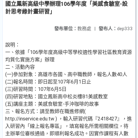
國立鳳新高級中學辦理106學年度「美感食驗室-設
計思考綠計畫研習」
發布單位：
教務處
|
發布人：
dep333
說明：
一、依據「106學年度高級中等學校適性學習社區教育資源
均質化實施方案」辦理
二、活動內容
(一)參加對象：高雄市各國、高中職教師，報名人數40人
(二)報名時間：即日起至107年6月1日止
(三)研習時間：107年6月5日
(四)研習地點：國立鳳新高中松炎樓B1美感教室
(五)講座主題：美感食驗室-手沖咖啡的故事
三、報名方式：請至教師在職進修網(
http://inservice.edu.tw ) ，輸入研習代碼『2418427』，進
入研習內「線上報名專區」，填寫報名所需相關欄位，待
主辦單位審核通過，即順利報名成功。因實作課程有人數