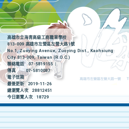
高雄市立海青高級工商職業學校
813-009 高雄市左營區左營大路1號
No.1, Zuoying Avenue, Zuoying Dist., Kaohsiung
City 813-009, Taiwan (R.O.C.)
聯絡電話
07-5819155
|
傳真
07-5810087
電子信箱
最後更新
2019-11-26
總瀏覽人次
28812451
今日瀏覽人次
18729