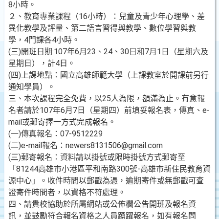
8小時。
２、教育專業課程（16小時）：兒童及青少年心理學、差
異化教學及評量、第二語言習得與教學、數位學習與教
學，4門課各4小時。
(三)開班日期:107年6月23、24、30日和7月1日（星期六及
星期日），計4日。
(四)上課地點：國立高雄師範大學（上課教室於開課前另行
通知學員）。
三、本次課程完全免費，以25人為限，額滿為止。有意報
名者請於107年6月7日（星期四）前填妥報名表，傳真、e-
mail或郵寄擇一方式完成報名。
(一)傳真報名：07-9512229
(二)e-mail報名：newers8131506@gmail.com
(三)郵寄報名：資料請以掛號或限時掛號方式郵寄至
「81244高雄市小港區平和南路300號-高雄市新住民教育資
源中心」。收件時間以郵戳為憑，逾期寄件或無郵戳可查
證寄件時間者，以資格不符處理。
四、請貴校協助於所屬網站或公佈欄公告開班及報名資
訊，並鼓勵符合報名資格之人員踴躍報名，如有報名問