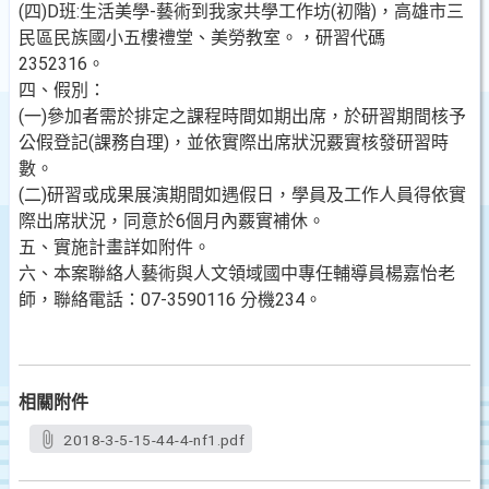
(四)D班:生活美學-藝術到我家共學工作坊(初階)，高雄市三
民區民族國小五樓禮堂、美勞教室。，研習代碼
2352316。
四、假別：
(一)參加者需於排定之課程時間如期出席，於研習期間核予
公假登記(課務自理)，並依實際出席狀況覈實核發研習時
數。
(二)研習或成果展演期間如遇假日，學員及工作人員得依實
際出席狀況，同意於6個月內覈實補休。
五、實施計畫詳如附件。
六、本案聯絡人藝術與人文領域國中專任輔導員楊嘉怡老
師，聯絡電話：07-3590116 分機234。
相關附件
2018-3-5-15-44-4-nf1.pdf