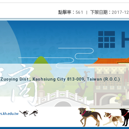
點擊率：
561
|
下架日期：
2017-12
Zuoying Dist., Kaohsiung City 813-009, Taiwan (R.O.C.)