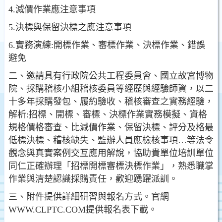
4.減價作業應注意事項
5.決標與保留決標之應注意事項
6.實務演練:開標作業、審標作業、決標作業、錯誤
避免
二、邀請具有行政院公共工程委員會、國立故宮博物
院、採購稽核小組稽核委員等經歷與經驗師資，以二
十多年採購發包、履約驗收、稽核審查之實務經驗，
解析:招標、開標、審標、決標作業實務模擬、資格
規格價格審查、比減價作業、保留決標、評分及格最
低標決標、稽核缺失、監辦人員應檢核事項…等法令
觀念與真實案例交互應用解說，協助貴單位培訓單位
同仁正確辦理「招標開標審標決標作業」，熟悉職掌
作業與清楚認識採購責任，歡迎踴躍派訓。
三、附件提供詳細研習與報名方式。官網
WWW.CLPTC.COM提供報名表下載。