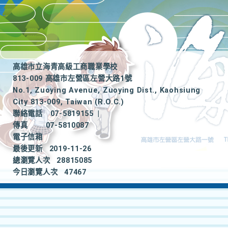
高雄市立海青高級工商職業學校
813-009 高雄市左營區左營大路1號
No.1, Zuoying Avenue, Zuoying Dist., Kaohsiung
City 813-009, Taiwan (R.O.C.)
聯絡電話
07-5819155
|
傳真
07-5810087
電子信箱
最後更新
2019-11-26
總瀏覽人次
28815085
今日瀏覽人次
47467