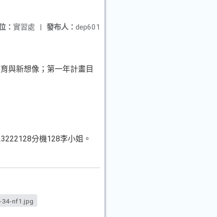
位：
實習處
|
發布人：
dep601
教育與新想像；第一年計畫目
02)23222128分機128李小姐。
34-nf1.jpg