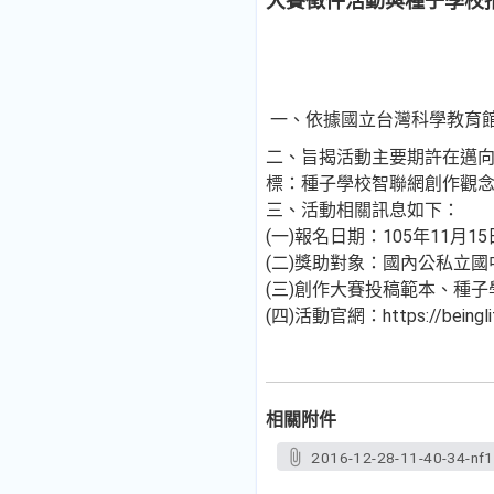
大賽徵件活動與種子學校
一、依據國立台灣科學教育館10
二、旨揭活動主要期許在邁
標：種子學校智聯網創作觀
三、活動相關訊息如下：
(一)報名日期：105年11月1
(二)獎助對象：國內公私立
(三)創作大賽投稿範本、種
(四)活動官網：https://being
相關附件
2016-12-28-11-40-34-nf1