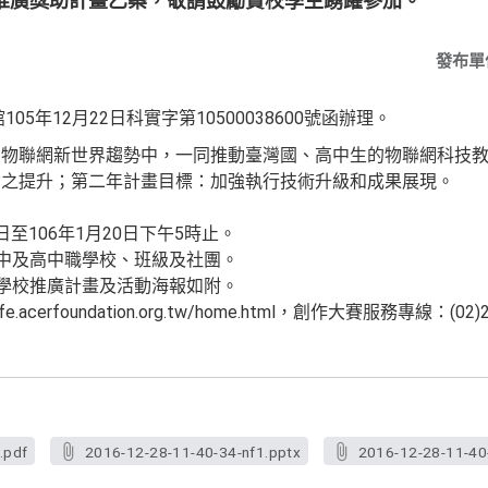
推廣獎助計畫乙案，敬請鼓勵貴校學生踴躍參加。
發布單
5年12月22日科實字第10500038600號函辦理。
向物聯網新世界趨勢中，一同推動臺灣國、高中生的物聯網科技
念之提升；第二年計畫目標：加強執行技術升級和成果展現。
5日至106年1月20日下午5時止。
國中及高中職學校、班級及社團。
子學校推廣計畫及活動海報如附。
life.acerfoundation.org.tw/home.html，創作大賽服務專線：(
.pdf
2016-12-28-11-40-34-nf1.pptx
2016-12-28-11-40-