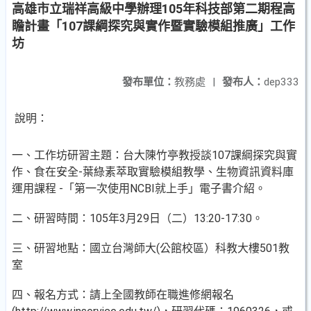
高雄市立瑞祥高級中學辦理105年科技部第二期程高
瞻計畫「107課綱探究與實作暨實驗模組推廣」工作
坊
發布單位：
教務處
|
發布人：
dep333
說明：
一、工作坊研習主題：台大陳竹亭教授談107課綱探究與實
作、食在安全-葉綠素萃取實驗模組教學、生物資訊資料庫
運用課程 -「第一次使用NCBI就上手」電子書介紹。
二、研習時間：105年3月29日（二）13:20-17:30。
三、研習地點：國立台灣師大(公館校區）科教大樓501教
室
四、報名方式：請上全國教師在職進修網報名