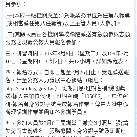
員參訓：
(一)本府一級機關應至少薦派業務單位薦任第八職等
(或相當薦任第八任職等)以上主管人員1人參加。
(二)其餘人員由各機關學校踴躍薦送有意願參與志願
服務之現職公教人員報名參加。
三、研習時間：105年3月8日（星期二）及105年3月
10日（星期四），計2日，共12小時，詳如課程表。
四、報名方式：自即日起至2月26日止，受理薦送報
名，請至公務人力發展中心網站（網址：
http://csdi.kcg.gov.tw/）/班期訊息/班期名稱/機關薦
送/輸入貴單位代碼、班期密碼「105086」、單位密
碼/報名者身分證字號完成報名作業，俾由人發中心
辦理調訓作業並函知各參訓學員。
五、參加人員於3月8日開訓當日繳交2吋照片1張(請
於背面書寫姓名、服務機關、身分證字號及班期座