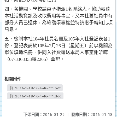
四、各機關、學校請惠予指派1名聯絡人，協助轉達
本社活動資訊及收取費用等事宜。又本社舊社員中有
部分人員已退休，為維護渠等權益特請惠予轉知此項
訊息。
五、檢附本社104年社員名冊及105年入社登記表各1
份，登記表請於105年2月26日（星期五）前以機關為
單位填造名冊，併同入社費逕送本局人事室謝昕曄
（07-3368333轉2265）彙辦。
相關附件
2016-1-18-16-4-46-nf1.pdf
2016-1-18-16-4-46-nf1.doc
下架日期：
2016-01-29
|
發佈日期：
2016-01-18