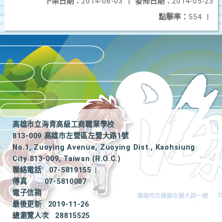
下架日期：
2014-06-03
|
發佈日期：
2014-05-23
點擊率：
554
|
高雄市立海青高級工商職業學校
813-009 高雄市左營區左營大路1號
No.1, Zuoying Avenue, Zuoying Dist., Kaohsiung
City 813-009, Taiwan (R.O.C.)
聯絡電話
07-5819155
|
傳真
07-5810087
電子信箱
最後更新
2019-11-26
總瀏覽人次
28815525