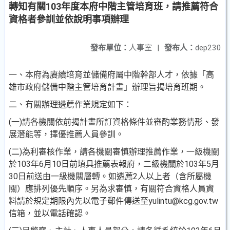
轉知有關103年度本府中階主管培育班，請推薦符合
資格者參訓並依說明事項辦理
發布單位：
人事室
|
發布人：
dep230
一、本府為賡續培育並儲備府屬中階幹部人才，依據「高
雄市政府儲備中階主管培育計畫」辦理旨揭培育班期。
二、有關辦理遴薦作業規定如下：
(一)請各機關依前揭計畫所訂資格條件並審酌業務情形、發
展潛能等，擇優推薦人員參訓。
(二)為利審核作業，請各機關審慎辦理推薦作業，一級機關
於103年6月10日前填具推薦表報府，二級機關於103年5月
30日前送由一級機關層轉。如遴薦2人以上者（含所屬機
關）應排列優先順序。另為求審慎，有關符合資格人員資
料請於規定期限內先以電子郵件傳送至yulintu@kcg.gov.tw
信箱，並以電話確認。