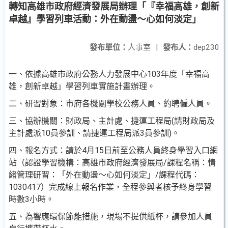
轉知高雄市政府經濟發展局辦理「『幸福高雄，創新
卓越』學習列車活動：外在動盪～心如何淡定」
發布單位：
人事室
|
發布人：
dep230
一、依據高雄市政府公務人力發展中心103年度「幸福高
雄，
創新卓越」學習列車實施計畫辦理。
二、研習對象：市府各機關學校公務人員、約聘僱人員。
三、協辦機關：財政局、主計處、捷運工程局(請財政局及
主
計處派10員參訓、請捷運工程局派3員參訓)。
四、報名方式：請於4月15日前至公務人員終身學習入口網
站
（認證學習機構：高雄市政府經濟發展局/課程名稱：情
緒
管理研習：「外在動盪～心如何淡定」/課程代碼：
10304
17）完成線上報名作業，全程參與者核予終身學習
時數3
小時。
五、為響應環保節能措施，現場不提供紙杯，請參加人員