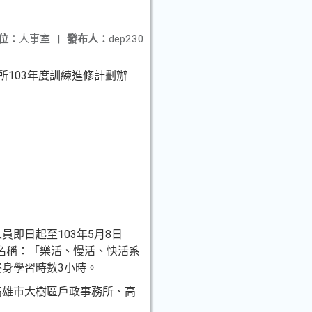
位：
人事室
|
發布人：
dep230
所103年度訓練進修計劃辦
即日起至103年5月8日
名稱：「樂活、慢活、
快活系
終身學習時數3小
時。
高雄市大樹區戶政事務所、
高