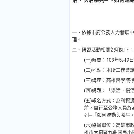
活、快活系列─『如何運
一、依據市府公務人力發展中
理。
二、研習活動相關說明如下
(一)時間：103年5月
(二)地點：本所二樓會
(三)講座：高雄醫學院
(四)講題：「樂活、慢
(五)報名方式：為利資
前，自行至公務人員終
列─『如何運動與養生
(六)協辦單位：高雄
雄市大樹區九曲國民小