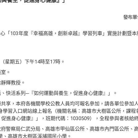
動與養生，促進身心健康』」
發布單
心「103年度『幸福高雄，創新
卓越』學習列車」實施計劃暨本
：
9日（星期五）下午14時至17時。
議室。
徐靜輝教授。
活、快活系列─『如何運動與養生，
促進身心健康』」。
源共享，本府各機關學校公教人員均可報名參加，請各單位參加人員
身學習入口網站線上報名（機關
名稱：高雄市大樹區公所，課程
，促進身心健康』」，班
期代碼：1030509），全程參與者核給
市政府警察局仁武分局、高雄市甲仙區
公所、高雄市內門區公所、
學、高雄市大樹區溪埔國民小
學。