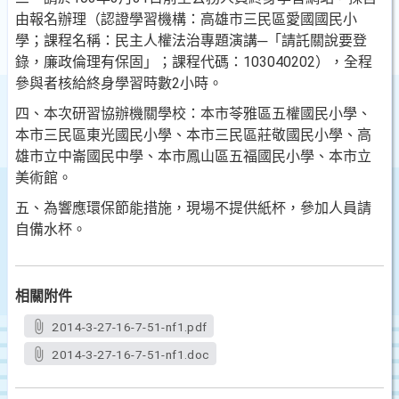
由報名辦理（認證學習機構：高雄市三民區愛國國民小
學；課
程名稱：民主人權法治專題演講─「請託關說要登
錄，廉
政倫理有保固」；課程代碼：103040202），全程
參與者
核給終身學習時數2小時。
四、本次研習協辦機關學校：本市苓雅區五權國民小學、
本市
三民區東光國民小學、本市三民區莊敬國民小學、高
雄市
立中崙國民中學、本市鳳山區五福國民小學、本市立
美術
館。
五、為響應環保節能措施，現場不提供紙杯，參加人員請
自備
水杯。
相關附件
2014-3-27-16-7-51-nf1.pdf
2014-3-27-16-7-51-nf1.doc