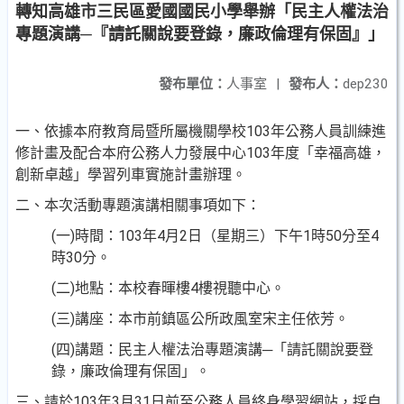
轉知高雄市三民區愛國國民小學舉辦「民主人權法治
專題演講─『請託關說要登錄，廉政倫理有保固』」
發布單位：
人事室
|
發布人：
dep230
一、依據本府教育局暨所屬機關學校103年公務人員訓練進
修
計畫及配合本府公務人力發展中心103年度「幸福高雄，
創
新卓越」學習列車實施計畫辦理。
二、本次活動專題演講相關事項如下：
(一)時間：103年4月2日（星期三）下午1時50分至4
時30分
。
(二)地點：本校春暉樓4樓視聽中心。
(三)講座：本市前鎮區公所政風室宋主任依芳。
(四)講題：民主人權法治專題演講─「請託關說要登
錄，廉
政倫理有保固」。
三、請於103年3月31日前至公務人員終身學習網站，採自