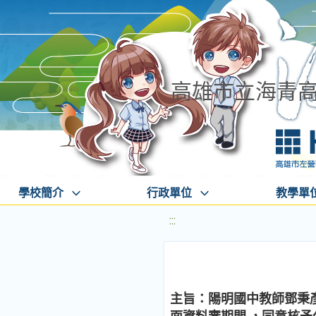
高雄市立海青
學校簡介
行政單位
教學單
:::
主旨：陽明國中教師鄧秉彥