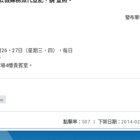
公假課務派代登記，請 查照。
發布單
月26、27日（星期三、四），每日
。
場4樓貴賓室。
oc
點擊率：
507
|
下架日期：
2014-02