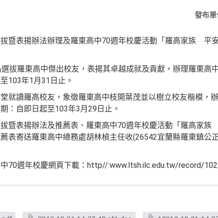
發布單
選拔暨表揚辦法辦理及
羅東高中
70週年校慶
活動「羅高家族 平
為選拔
羅東高中
傑出校友，表揚其卓越成就
及貢獻，辦理
羅東高
103年1月31日止。
同堂就讀羅高校友，象徵羅東高中
枝開葉茂並以樹立校友楷模，
：自即日起至103年3月29
日止。
選拔暨表揚辦法及推薦表、
羅東高中
70週年
校慶活動「羅高家族
推薦表寄送
羅東高中
總務處胡林楨主任收
(26542宜蘭縣羅東鎮公正路
高中
70週年校慶網頁下載：http//:www
.ltsh.ilc.edu.tw/record/1