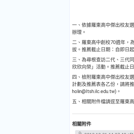
一、依據羅東高中傑出校友
辦理。
二、
羅東高中
創校70週年，
拔。推薦截
止日期：自即日起至
三、為尋根查訪二代、三代
欣欣向榮」活動。推薦截止日期
四、檢附
羅東高中
傑出校友
計劃及
推薦表各乙份，請將
holin@ltsh.ilc.edu.tw)。
五、相關附件檔請逕至
羅東
相關附件