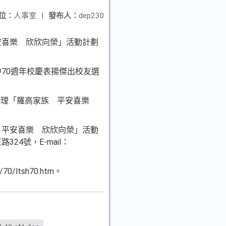
位：
人事室
|
發布人：
dep230
安喜樂 欣欣向榮」活動計劃
中
70週年校慶表揚傑出校友選
辦理「羅高家族 平安喜樂
 平安喜樂 欣欣向榮」活動
324號，E-mail：
02/70/ltsh70.htm。