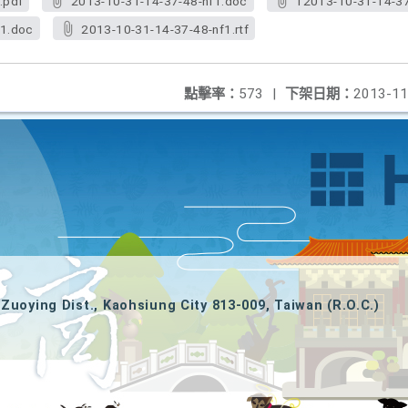
.pdf
2013-10-31-14-37-48-nf1.doc
12013-10-31-14-37
f1.doc
2013-10-31-14-37-48-nf1.rtf
點擊率：
573
|
下架日期：
2013-11
Zuoying Dist., Kaohsiung City 813-009, Taiwan (R.O.C.)