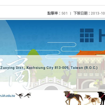
點擊率：
501
|
下架日期：
2013-10
Zuoying Dist., Kaohsiung City 813-009, Taiwan (R.O.C.)