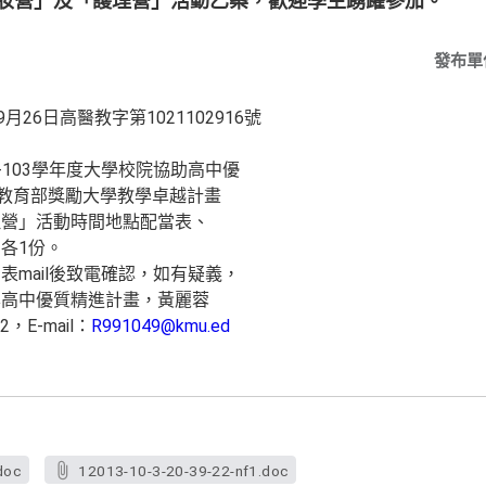
香妝營」及「護理營」活動乙案，歡迎學生踴躍參加。
發布單
26日高醫教字第1021102916號
-103學年度大學校院協助高中優
度教育部獎勵大學教學卓越計畫
理營」活動時間地點配當表、
各1份。
mail後致電確認，如有疑義，
學高中優質精進計畫，黃麗蓉
2，E-mail：
R991049@kmu.ed
doc
12013-10-3-20-39-22-nf1.doc