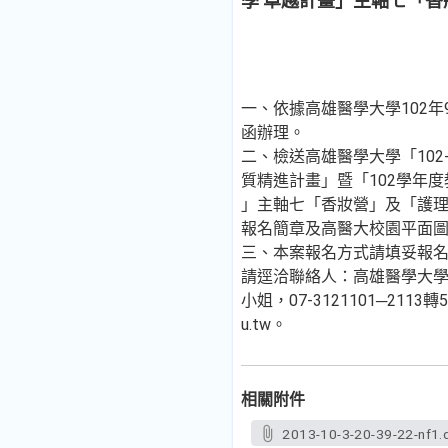
學 卓越計畫」主軸七「
一、依據高雄醫學大學102年9月
函辦理。
二、檢送高雄醫學大學「102
質精進計畫」暨「102學年
」主軸七「香妝營」及「護
報名簡章及高醫大校園平面圖
三、本案報名方式請填妥報名表
請逕洽聯絡人：高雄醫學大
小姐，07-3121101─2113轉5
u.tw。
相關附件
2013-10-3-20-39-22-nf1.