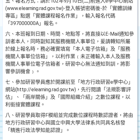
五、報名方式：請於102年9月10日(二)前進入e學中心網站
(www.elearning.rad.gov.tw)-登入帳號密碼後-於「實體訓練
專區」點選「實體課程報名作業」，輸入報名代碼
「397000000A」報名。
六、本班報到日期、時間、地點等，將直接以E-Mail通知參
訓者本人，同時副知其服務機關人事單位，爰請轉知所屬
於線上報名時，務必確實填寫「本人電子信箱」及「服務
機關人事單位信箱」，以利作業﹙未正確輸入本人及服務
機關人事單位電子信箱者，研習中心無法通知到訓，將影
響參訓機會﹚。
七、參加研習學員應於開課前至「地方行政研習e學中心」
網站(http://elearning.rad.gov.tw)，先行閱讀「法規影響評
估」、「兩岸關係」及「國際組織介紹」之數位課程，以
利銜接實體課程。
八、研習學員取得F模組並完成數位課程時數認證者，將由
地方行政研習中心與國立中興大學法律系共同具名核發
「精進行政法學知能認證」。