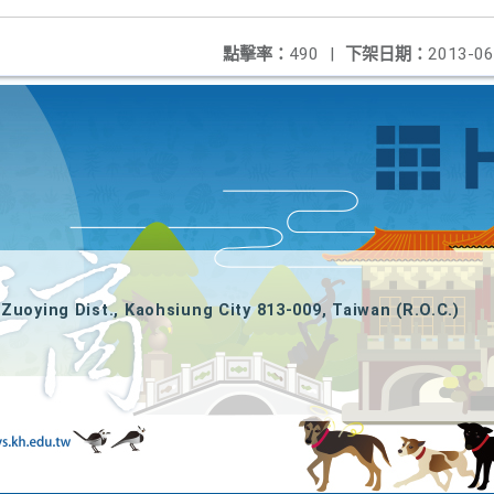
點擊率：
490
|
下架日期：
2013-06
Zuoying Dist., Kaohsiung City 813-009, Taiwan (R.O.C.)