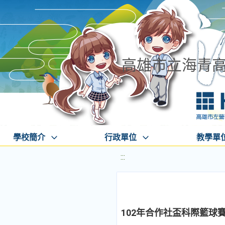
高雄市立海青
學校簡介
行政單位
教學單
:::
102年合作社盃科際籃球