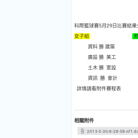
科際籃球賽5月29日比賽結果
女子組
男
資料 勝 建築 室設
廣設 勝 美工 電子
土木 勝 室設 資訊
資訊 勝 會計 美工
詳情請看附件賽程表
相關附件
2013-5-30-8-28-58-nf1.d