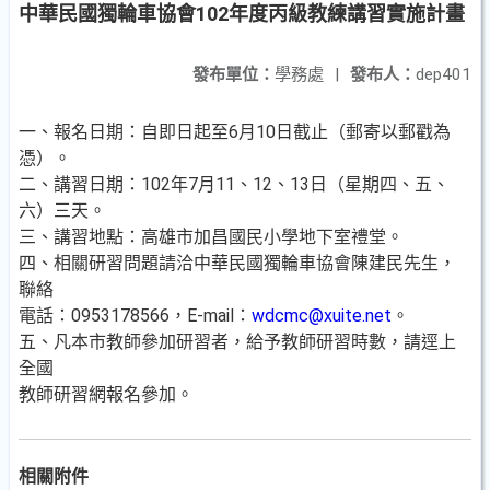
中華民國獨輪車協會102年度丙級教練講習實施計畫
發布單位：
學務處
|
發布人：
dep401
一、報名日期：自即日起至6月10日截止（郵寄以郵戳為
憑）。
二、講習日期：102年7月11、12、13日（星期四、五、
六）三天。
三、講習地點：高雄市加昌國民小學地下室禮堂。
四、相關研習問題請洽中華民國獨輪車協會陳建民先生，
聯絡
電話：0953178566，E-mail：
wdcmc@xuite.net
。
五、凡本市教師參加研習者，給予教師研習時數，請逕上
全國
教師研習網報名參加。
相關附件