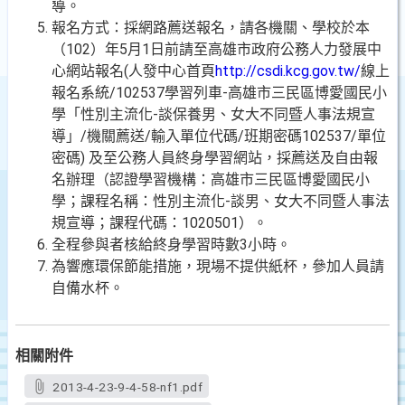
導。
報名方式：採網路薦送報名，請各機關、學校於本
（102）年5月1日前請至高雄市政府公務人力發展中
心網站報名(人發中心首頁
http://csdi.kcg.gov.tw/
線上
報名系統/102537學習列車-高雄市三民區博愛國民小
學「性別主流化-談保養男、女大不同暨人事法規宣
導」/機關薦送/輸入單位代碼/班期密碼102537/單位
密碼) 及至公務人員終身學習網站，採薦送及自由報
名辦理（認證學習機構：高雄市三民區博愛國民小
學；課程名稱：性別主流化-談男、女大不同暨人事法
規宣導；課程代碼：1020501）。
全程參與者核給終身學習時數3小時。
為響應環保節能措施，現場不提供紙杯，參加人員請
自備水杯。
相關附件
2013-4-23-9-4-58-nf1.pdf