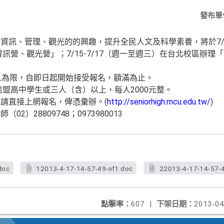
發布單
資訊、管理、觀光的的興趣，提升全民人文及科學素養，將於7/8
資訊營、觀光營」；7/15-7/17（週一至週三）在台北校區辦理「
人為限，自即日起開始接受報名，額滿為止。
結盟高中學生或三人（含）以上，每人2000元整。
請直接上網報名，俾憑彙辦。(
http://seniorhigh.mcu.edu.tw/
)
2）28809748；0973980013
doc
12013-4-17-14-57-49-nf1.doc
22013-4-17-14-57-
點擊率：
607
|
下架日期：
2013-04