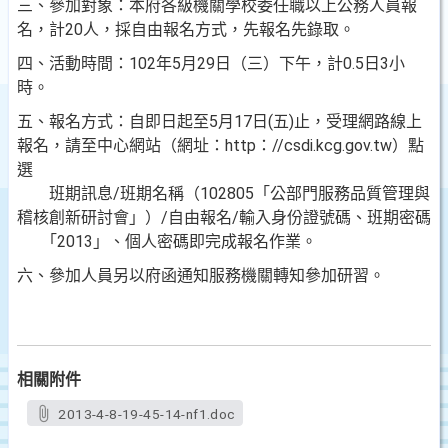
三、參加對象：本府各級機關學校委任職以上公務人員報
名，計20人，採自由報名方式，先報名先錄取。
四、活動時間：102年5月29日（三）下午，計0.5日3小
時。
五、報名方式：自即日起至5月17日(五)止，受理網路線上
報名，請至中心網站（網址：http：//csdi.kcg.gov.tw）點
選
班期訊息/班期名稱（102805「公部門服務品質管理與
稽核創新研討會」）/自由報名/輸入身份證號碼、班期密碼
「2013」、個人密碼即完成報名作業。
六、參加人員另以府函通知服務機關轉知參加研習。
相關附件
2013-4-8-19-45-14-nf1.doc