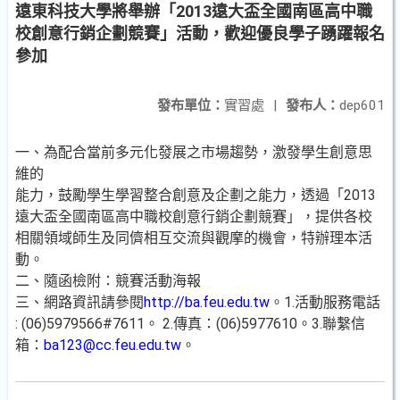
遠東科技大學將舉辦「2013遠大盃全國南區高中職
校創意行銷企劃競賽」活動，歡迎優良學子踴躍報名
參加
發布單位：
實習處
|
發布人：
dep601
一、為配合當前多元化發展之市場趨勢，激發學生創意思
維的
能力，鼓勵學生學習整合創意及企劃之能力，透過「2013
遠大盃全國南區高中職校創意行銷企劃競賽」，提供各校
相關領域師生及同儕相互交流與觀摩的機會，特辦理本活
動。
二、隨函檢附：競賽活動海報
三、網路資訊請參閱
http://ba.feu.edu.tw
。1.活動服務電話
: (06)5979566#7611。 2.傳真：(06)5977610。3.聯繫信
箱：
ba123@cc.feu.edu.tw
。