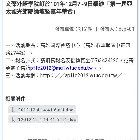
文藻外語學院訂於101年12月7~9日舉辦「第一屆亞
太觀光節慶論壇暨嘉年華會」
發布單位：
訓育組
|
發布人：
dep401
一、活動地點：高雄國際會議中心（高雄市鹽埕區中正四
路274號）。
二、報名方式：請填寫報名表後傳真至(07)3424325，或寄
至電子信箱
pffc2012@mail.wtuc.edu.tw
。。
三、活動專網：http：／／apffc2012.wtuc.edu.tw／
相關附件
2012-12-4-14-41-6-nf1.doc
12012-12-4-14-41-6-nf1.doc