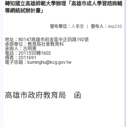
轉知國立高雄師範大學辦理「高雄市成人學習諮詢輔
導網絡試辦計畫」
發布單位：
人事室
|
發布人：
dep230
地址：80147高雄市前金區中正四路192號
承辦單位：教育局社會教育科
承辦人：古明惠
電話：2011550轉1602
傳真：2011691
電子信箱：kuminghu@kcg.gov.tw
高雄市政府教育局 函