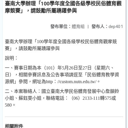
臺南大學辦理「100學年度全國各級學校民俗體育觀
摩競賽」，請鼓勵所屬踴躍參與
發布單位：
體育組
|
發布人：
dep401
臺南大學辦理「100學年度全國各級學校民俗體育觀摩競
賽」，請鼓勵所屬踴躍參與
說明：
一、
賽事日期為本（
101
）年
5
月
26
日至
27
日（星期六、
日），相關參賽訊息及公告事項請逕至「民俗體育教學資
源網」參閱，網址為
http
：
//custom.nutn.edu.tw/
。
二、
本案聯絡人：國立臺南大學民俗體育發展中心詹韻鈴
小姐、蘇鈺雯小姐，聯絡電話：（
06
）
2133-111
轉
575
或
580
。
相關附件