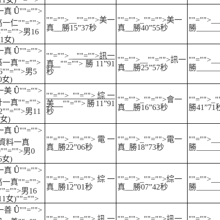
一真
Û
""="">
""="">__
""="">美一
""="">_
""="">美一
""="">__
綜高一仁
""="">
真
__
勝
15”
37
秒
真
__
勝
40”
55
秒
勝
______
8
""="">男
16
1
女
)
一真
Û
""="">
""="">_
_
""="">訊一
""="">__
""="">訊一
""="">__
建築一真
""="">
真
_
""="">勝
11”
91
真
__
勝
25”
57
秒
勝
______
6
""="">男
5
秒
0
女
)
一美
Û
""="">
""="">_
""="">綜一
""="">_
""="">會一
""="">_
會計一真
""="">
美
__
""="">勝
11”
91
真
__
勝
16”
63
秒
勝
41”
71
2
""="">男
11
秒
女
)
一真
Û
""="">
""="">_
""="">電一
""="">_
""="">電一
""="">__
">資料一真
真
_
勝
22”
06
秒
真
_
勝
18”
73
秒
勝
______
0
""="">男
0
6
女
)
一真
Û
""="">
""="">_
""="">綜一
""="">_
""="">綜一
""="">__
綜高一真
""="">
真
_
勝
12”
01
秒
真
__
勝
07”
42
秒
勝
______
""="">男
16
11
女
)
""="">
一善
Û
""="">
""="">_
""="">訊一
""="">_
""="">訊一
""="">__