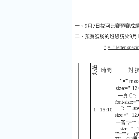
一、9月7日拔河比賽預賽成績
二、預賽獲勝的班級請於9月
";="" letter-spac
場
時間
對 抗
次
";="" mso
size:="" 12
一真
Û
";=
font-size:=
";="" mso
15:10
1
size:="" 1
一智
";="" 
size:="" 
""="">
(8
女
)
(12
男