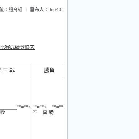
位：
體育組
|
發布人：
dep401
年度新生拔河比賽成績登錄表
第 三 戰
勝負
_______
""="">
""="">
""="">
秒
室一真 勝