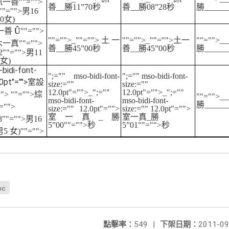
資訊一善
""="">
善
__
勝
11”
70
秒
善
__
勝
08”
28
秒
勝
______
""="">男
16
0
女
)
一善
Û
""="">
""="">_
""="">土一
""="">_
""="">土一
""="">__
土木一真
""="">
善
__
勝
45”
00
秒
善
__
勝
45”
00
秒
勝
______
2
""="">男
11
女
)
-bidi-font-
";="" mso-bidi-font-
";="" mso-bidi-font-
.0pt"="">
室設
size:=""
size:=""
12.0pt"="">_
";=""
12.0pt"="">_
";=""
"">
""="">綜
""="">__
mso-bidi-font-
mso-bidi-font-
勝
______
="">
size:="" 12.0pt"="">
size:="" 12.0pt"="">
室一真
_
勝
室一真
_
勝
8
""="">男
16
5”
00
""="">秒
5”
01
""="">秒
男
5
女
)
""="">
oc
點擊率：
549
|
下架日期：
2011-09