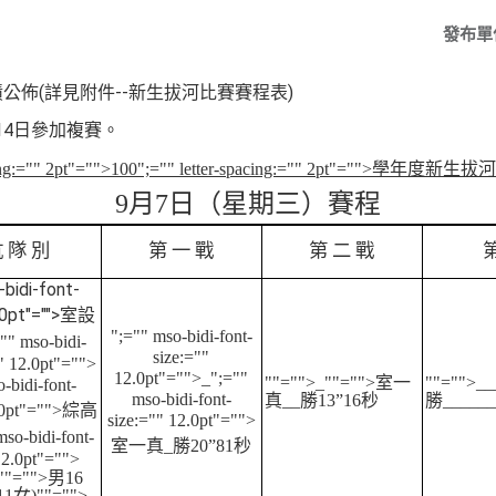
發布單
公佈(詳見附件--新生拔河比賽賽程表)
14日參加複賽。
ing:="" 2pt"="">100
";="" letter-spacing:="" 2pt"="">學
9
月
7
日
（星期三）賽程
 隊 別
第 一 戰
第 二 戰
-bidi-font-
.0pt"="">
室設
";="" mso-bidi-font-
"" mso-bidi-
size:=""
"" 12.0pt"="">
12.0pt"="">_
";=""
""="">_
""="">室一
""="">__
-bidi-font-
mso-bidi-font-
真
__
勝
13”
16
秒
勝
______
2.0pt"="">綜高
size:="" 12.0pt"="">
mso-bidi-font-
室一真
_
勝
20”
81
秒
12.0pt"="">
""="">男
16
11
女
)
""="">