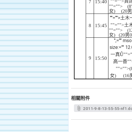
""="">
15:40
7
""="">
(8
女
)
(20
男
""="">
土木
""="">
15:45
8
""="">
(1
女
)
(20
男
0
";="" mso
size:="" 12
一真
Û
""=
9
15:50
高一善
""
""="">(
女
)
(16
相關附件
2011-9-8-13-55-55-nf1.d