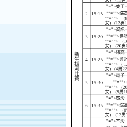
""="">
美工
""="">
15:15
2
""="">
(
女
)
(12
男
1
""="">
資訊
""="">
15:20
3
""="">
(1
女
)
(20
男
""="">
綜高
新
生
""="">
15:25
4
拔
""="">
( 1
河
女
)
(4
男
22
比
""="">
電子
賽
""="
15:30
5
""="">
(2
女
)
(8
男
1
""="">
廣設
""="">
15:35
6
""="">
(8
女
)
(12
男
""="">
室設