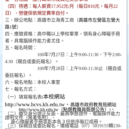
（四）待遇：每人薪資
17,952
元
/
月（每日
816
元，每月
22
日）、勞健保依規定費率自付。
三、辦公地點：高雄市立海青工商（
高雄市左營區左營大
路
1
號
）
四、應徵資格：高中職以上學校畢業，領有身心障礙手冊
者，具電腦操作能力者尤佳。
五、報名時間：
100
年
7
月
27
日：上午
9:00-11:30
、下午
2:00-
4:30
（親自或委託報名）。
100
年
7
月
28
日：上午
9:00-11:30
止（親自或
委託報名）。
六、報名地點：本校人事室
七、報名方式：
本校網站
（一）填寫報名表
(
http://www.hcvs.kh.edu.tw
、
高雄市政府教育局網站
http://www.kh.edu.tw
（點選教職員甄選公告）
)
。
（二）繳交身分證正反面、最高學歷證件、電腦操作能力
證明文件（無者免附）、
身心障礙者手冊等影本各３份依序裝訂成冊。
（三）採親自或委託報名，連絡電話（
07
）
5819155
轉
230-