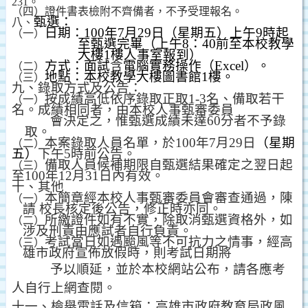
231
。
（四）證件書表檢附不齊備者，不予受理報名。
甄選：
八、
日期：
100
年
7
月
29
日（星期五）上午
9
時起
（一）
至甄選完畢（上午
8
：
40
前至本校教學
大樓
1
樓人事室報到）
方式：面試
含
電腦實務操作（
Excel
）。
（二）
地點：本校教學大樓圖書館
1
樓。
（三）
九、錄取方式及公告：
按成績高低依序錄取正取
1-3
名、備取若干
（一）
名。成績相同者，由本校人事甄審委員
會決定之，惟甄選成績未達
60
分者不予錄
取。
本案錄取人員名單，於
100
年
7
月
29
日
（星期
（二）
五）
下午
5
時前公告。
備取人員候補期限自甄選結果確定之翌日起
（三）
至
100
年
12
月
31
日內有效。
十、其他
本簡章經本校人事甄審委員會審查通過，陳
（一）
請 校長核定後公告，修正時亦同。
所繳證件如有不實，除取消甄選資格外，如
（二）
涉及刑責由應試者自行負責。
考試當日如遇颱風等不可抗力之情事，經高
（三）
雄市政府宣佈放假時，則考試日期將
予以順延，並於本校網站公布，請各應考
人自行上網查閱。
十一、檢舉電話及信箱：高雄市政府教育局政風