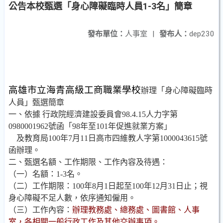
公告本校甄選「身心障礙臨時人員1-3名」簡章
發布單位：
人事室
|
發布人：
dep230
高雄市立海青高級工商職業學校
辦理「身心障礙臨時
人員」甄選簡章
一、依據 行政院經濟建設委員會
98.4.15
人力字第
0980001962
號函「
98
年至
101
年促進就業方案」
及教育局
100
年
7
月
11
日高市四維教人字第
1000043615
號
函辦理。
二、甄選名額、工作期限、工作內容及待遇：
（一）名額：
1-3
名。
（二）工作期限：
100
年
8
月
1
日起至
100
年
12
月
31
日止；視
身心障礙不足人數，依序通知僱用。
（三）工作內容：
辦理教務處、總務處、圖書館、人事
室，各相關一般行政工作及其他交辦事項。