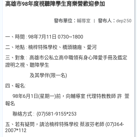
高雄市98年度視聽障學生育樂營歡迎參加
發布單位：
輔導室
|
發布人：
dep250
一、時間 : 98年7月11日 0730~1800
二、地點 : 楠梓特殊學校、橋頭糖廠、愛河
三、對象 : 高雄市公私立高中職領有身心障愛手冊及鑑定
證明之視、聽障學生
及其學伴(限一名)
四、報名:
98年6月1日(星期一)前，向輔導室 代理特教教師 許 萱
報名
聯絡方式 : (07)581-9155*253
五、若有疑問，請洽楠梓特殊學校 蔡淑芬老師 (07)364-
2007*112