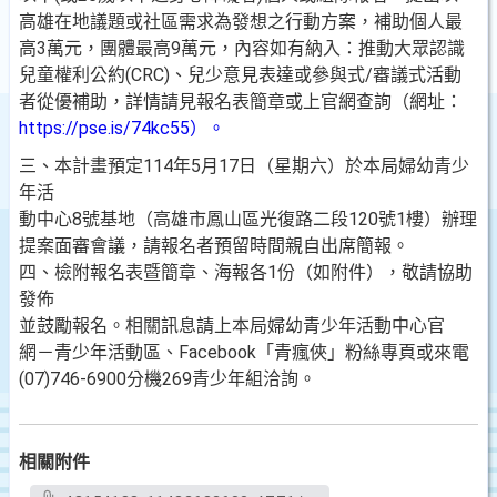
高雄在地議題或社區需求為發想之行動方案，補助個人最
高3萬元，團體最高9萬元，內容如有納入：推動大眾認識
兒童權利公約(CRC)、兒少意見表達或參與式/審議式活動
者從優補助，詳情請見報名表簡章或上官網查詢（網址：
https://pse.is/74kc55）。
三、本計畫預定114年5月17日（星期六）於本局婦幼青少
年活
動中心8號基地（高雄市鳳山區光復路二段120號1樓）辦理
提案面審會議，請報名者預留時間親自出席簡報。
四、檢附報名表暨簡章、海報各1份（如附件），敬請協助
發佈
並鼓勵報名。相關訊息請上本局婦幼青少年活動中心官
網－青少年活動區、Facebook「青瘋俠」粉絲專頁或來電
(07)746-6900分機269青少年組洽詢。
相關附件