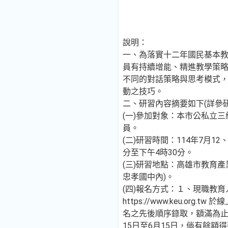
說明：
一、為落實十二年國民基本
員有持續增能、精進教學策
不同的對話策略與思考模式
動之技巧。
二、研習內容摘要如下(詳參
(一)參加對象：本市公私立
員。
(二)研習時間：114年7月1
分至下午4時30分。
(三)研習地點：高雄市教育
忠孝國中內)。
(四)報名方式：１、現職教
https://www.keu.org.
名之先後順序錄取，額滿為止
15日至6月15日，倘有餘額