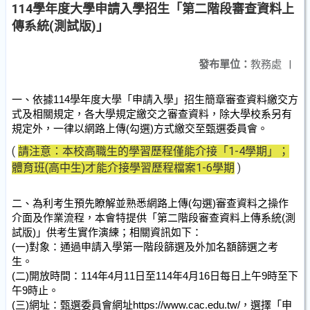
114學年度大學申請入學招生「第二階段審查資料上
傳系統(測試版)」
發布單位：
教務處
|
一、依據114學年度大學「申請入學」招生簡章審查資料繳交方
式及相關規定，各大學規定繳交之審查資料，除大學校系另有
規定外，一律以網路上傳(勾選)方式繳交至甄選委員會。
(
請注意：本校高職生的學習歷程僅能介接「1-4學期」；
體育班(高中生)才能介接學習歷程檔案1-6學期
)
二、為利考生預先瞭解並熟悉網路上傳(勾選)審查資料之操作
介面及作業流程，本會特提供「第二階段審查資料上傳系統(測
試版)」供考生實作演練；相關資訊如下：
(一)對象：通過申請入學第一階段篩選及外加名額篩選之考
生。
(二)開放時間：114年4月11日至114年4月16日每日上午9時至下
午9時止。
(三)網址：甄選委員會網址
https://www.cac.edu.tw/
，選擇「申