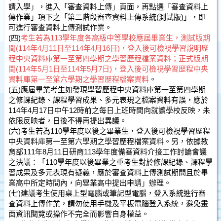
請入學」，進入「審查資料上傳」頁面，再點選「審查資料上
傳作業」項下之「第二階段審查資料上傳系統(測試版)」，即
可進行審查資料上傳測試作業。
(四)
考生若為113學年度各高級中等學校應屆畢業生，測試版期
間(114年4月11日至114年4月16日)，登入後可檢視學習說明歷
程中央資料庫第一至第四學期之學習歷程檔案資料；正式版期
間(114年5月1日至114年5月7日)，登入後可檢視學習歷程中央
資料庫第一至第六學期之學習歷程檔案資料
。
(五)應屆畢業考生如發現學習歷程中央資料庫第一至第四學期
之修課紀錄、課程學習成果、多元表現之檔案資料有誤，應於
114年4月17日中午12時前之每日上班時間向就讀學校反映，未
依限反映者，日後不得再提出異議。
(六)考生若為110學年度以後之畢業生，登入後可檢視學習歷程
中央資料庫第一至第六學期之學習歷程檔案資料。另，依據教
育部111年8月11日研商113學年度備審資料介接工作討論會議
之決議：「110學年度以後畢業之重考生對於修課紀錄、課程學
習成果及多元表現有疑義，應於審查資料上傳測試期間且於畢
業高中所定時間內，向畢業高中提出申請」辦理。
(七)建議考生使用桌上型電腦或筆記型電腦，登入系統進行審
查資料上傳作業，請勿使用手機及平板電腦登入系統，避免畫
面資訊閱覽或操作不完全而影響自身權益。