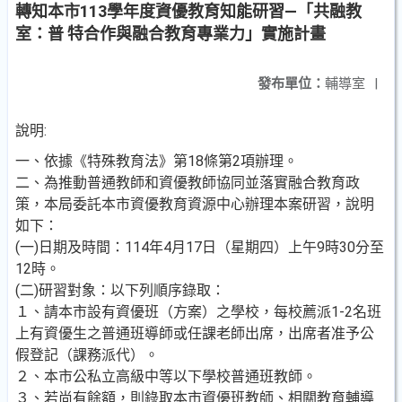
轉知本市113學年度資優教育知能研習—「共融教
室：普 特合作與融合教育專業力」實施計畫
發布單位：
輔導室
|
說明:
一、依據《特殊教育法》第18條第2項辦理。
二、為推動普通教師和資優教師協同並落實融合教育政
策，本局委託本市資優教育資源中心辦理本案研習，說明
如下：
(一)日期及時間：114年4月17日（星期四）上午9時30分至
12時。
(二)研習對象：以下列順序錄取：
１、請本市設有資優班（方案）之學校，每校薦派1-2名班
上有資優生之普通班導師或任課老師出席，出席者准予公
假登記（課務派代）。
２、本市公私立高級中等以下學校普通班教師。
３、若尚有餘額，則錄取本市資優班教師、相關教育輔導