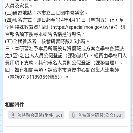
人員及家長。
(三)研習地點：本市立三民國中會議室。
(四)報名方式：即日起至114年4月11日（星期五）止，至
全國特殊教育資訊網（https://special.moe.gov.tw/#/）研
習報名項下搜尋本研習名稱進行報名。
(五)全程參與者，核發研習時數2.5小時。
三、本研習准予本局所屬設有資優班或方案之學校各薦派
之1至2名出席人員公假登記（課務派代) ，經費由學校用人
費用項下支應，其他報名人員則公假登記（課務自理）。
四、如有相關事項，請洽本市資優中心副召集人連老師
（電話07-3118935分機63）。
相關附件
普特融合研習(附件).pdf
普特融合研習(公文).pdf