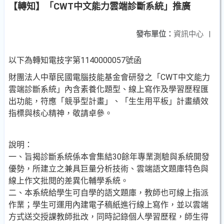
【轉知】「CWT中文能力雲端診斷系統」推廣
發布單位：
資訊中心
|
以下為轉知電技字第1140000057號函
財團法人中華民國電腦技能基金會研發之「CWT中文能力
雲端診斷系統」內含素養化題型、線上寫作及學習歷程匯
出功能，符應「競爭型計畫」、「生生用平板」計畫績效
指標與核心精神，敬請卓參。
說明：
一、旨揭診斷系統係本會集結30餘年專業測驗與系統開發
優勢，所建立之兼具巨量分析技術、雲端語文題庫特色與
線上作文批閱的差異化輔學系統。
二、本系統給學生可自學的語文題庫，教師也可線上指派
作業；學生可運用內建電子稿紙進行線上寫作，並以雲端
方式送交授課教師批改，同時記錄個人學習歷程，師生得