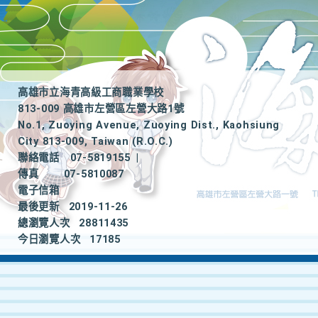
高雄市立海青高級工商職業學校
813-009 高雄市左營區左營大路1號
No.1, Zuoying Avenue, Zuoying Dist., Kaohsiung
City 813-009, Taiwan (R.O.C.)
聯絡電話
07-5819155
|
傳真
07-5810087
電子信箱
最後更新
2019-11-26
總瀏覽人次
28811435
今日瀏覽人次
17185