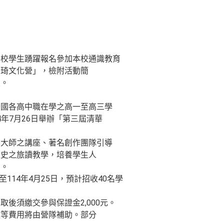
貴校學生踴躍報名參加本校通識教育
貽琦文化營」，檢附活動簡
照。
全國各高中職在學之高一至高三學
14年7月26日舉辦「第三屆清華
界大師之講座、著名創作團隊引導
歷史之旅讀教學，培養學生人
力。
至114年4月25日，預計招收40名學
後須繳交參與保證金2,000元。
通等費用將由營隊補助。部分