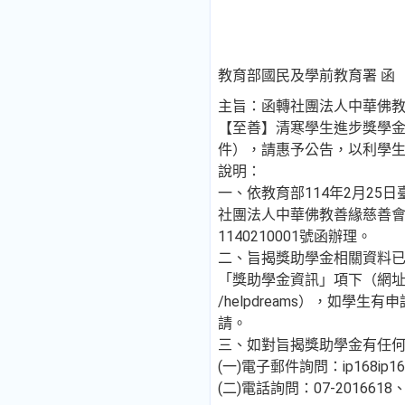
教育部國民及學前教育署 函
主旨：函轉社團法人中華佛
【至善】清寒學生進步獎學
件），請惠予公告，以利學
說明：
一、依教育部114年2月25日臺
社團法人中華佛教善緣慈善會1
1140210001號函辦理。
二、旨揭獎助學金相關資料
「獎助學金資訊」項下（網址：http
/helpdreams），如學
請。
三、如對旨揭獎助學金有任
(一)電子郵件詢問：ip168ip168
(二)電話詢問：07-2016618、0