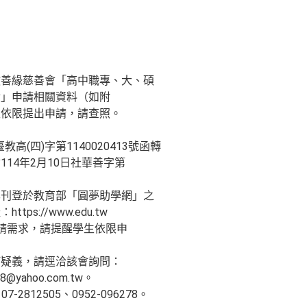
教善緣慈善會「高中職專、大、碩
金」申請相關資料（如附
生依限提出申請，請查照。
教高(四)字第1140020413號函轉
14年2月10日社華善字第
已刊登於教育部「圓夢助學網」之
s://www.edu.tw
生有申請需求，請提醒學生依限申
何疑義，請逕洽該會詢問：
@yahoo.com.tw。
7-2812505、0952-096278。